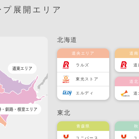
ープ展開エリア
北海道
道央エリア
道南
ラルズ
道
東光ストア
道北
エルディ
道
東北
青森県
秋
ユニバース
ユ