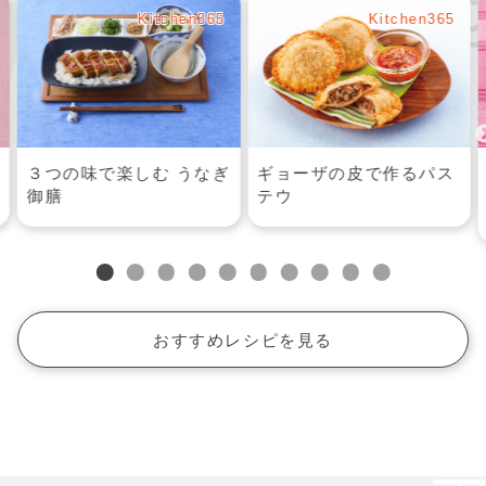
Kitchen365
Kitchen365
ギョーザの皮で作るパス
あらびきポークスライス
テウ
と大根のステーキ 温泉卵
添え
おすすめレシピを見る