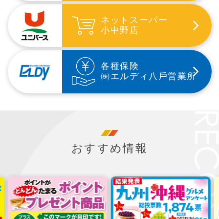
ネットスーパー
小中野店
各種保険
㈱エルディ⼋⼾営業所
おすすめ情報