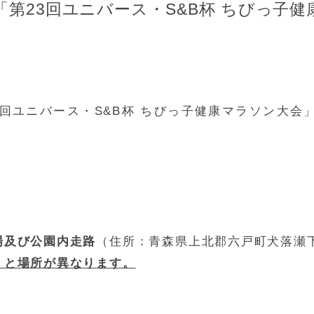
催】「第23回ユニバース・S&B杯 ちびっ
3回ユニバース・S&B杯 ちびっ子健康マラソン大会
場及び公園内走路
（住所：青森県上北郡六戸町犬落瀬下久
）と場所が異なります。