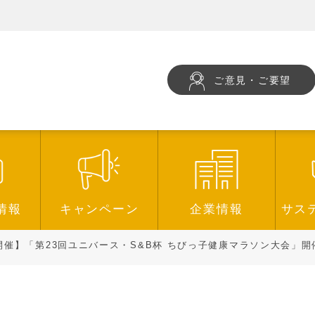
ご意見・ご要望
情報
キャンペーン
企業情報
サス
日)開催】「第23回ユニバース・S&B杯 ちびっ子健康マラソン大会」