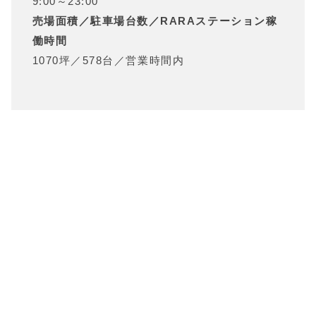
9:00～23:00
売場面積／駐車場台数／RARAステーション稼
働時間
1070坪
／
578台
／
営業時間内