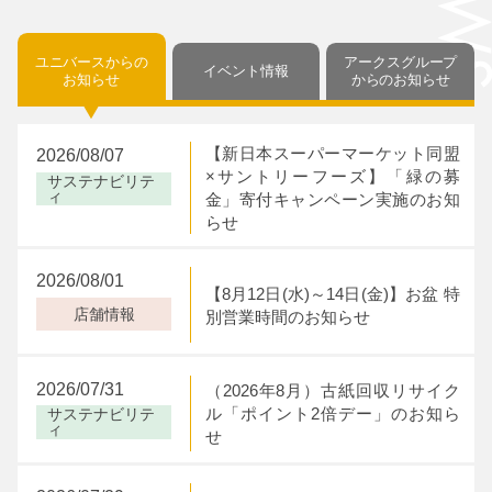
My店舗に登録しました。
My店舗を解除しました。
My店舗は4店舗まで
ユニバースからの
アークスグループ
イベント情報
お知らせ
からの
お知らせ
設定できます。
閉じる
閉じる
【新日本スーパーマーケット同盟
2026/08/07
閉じる
×サントリーフーズ】「緑の募
サステナビリテ
ィ
金」寄付キャンペーン実施のお知
らせ
2026/08/01
【8月12日(水)～14日(金)】お盆 特
店舗情報
別営業時間のお知らせ
2026/07/31
（2026年8月）古紙回収リサイク
ル「ポイント2倍デー」のお知ら
サステナビリテ
ィ
せ