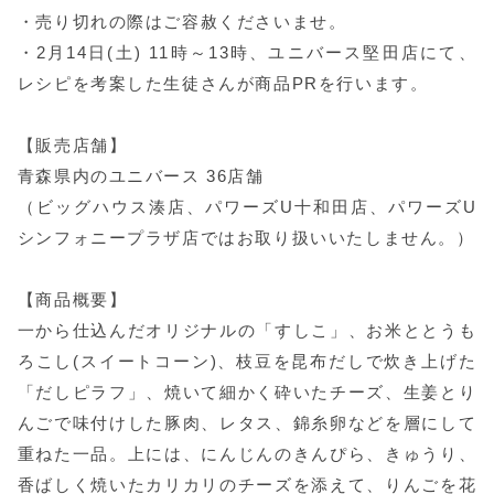
・売り切れの際はご容赦くださいませ。
・2月14日(土) 11時～13時、ユニバース堅田店にて、
レシピを考案した生徒さんが商品PRを行います。
【販売店舗】
青森県内のユニバース 36店舗
（ビッグハウス湊店、パワーズU十和田店、パワーズU
シンフォニープラザ店ではお取り扱いいたしません。）
【商品概要】
一から仕込んだオリジナルの「すしこ」、お米ととうも
ろこし(スイートコーン)、枝豆を昆布だしで炊き上げた
「だしピラフ」、焼いて細かく砕いたチーズ、生姜とり
んごで味付けした豚肉、レタス、錦糸卵などを層にして
重ねた一品。上には、にんじんのきんぴら、きゅうり、
香ばしく焼いたカリカリのチーズを添えて、りんごを花