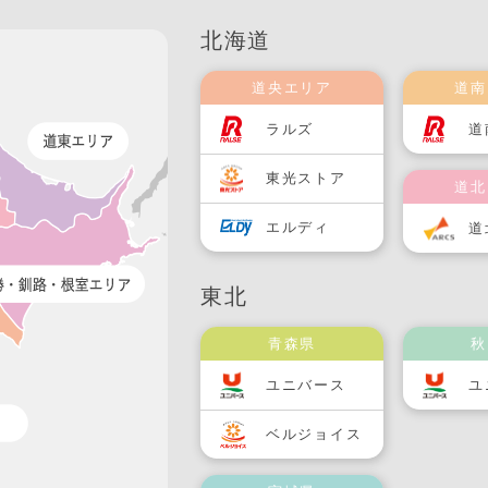
北海道
道央エリア
道南
ラルズ
道
東光ストア
道北
エルディ
道
東北
青森県
秋
ユニバース
ユ
ベルジョイス